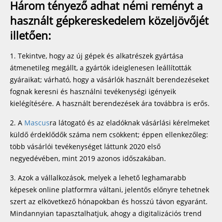
Három tényező adhat némi reményt a
használt gépkereskedelem közeljövőjét
illetően:
1. Tekintve, hogy az új gépek és alkatrészek gyártása
átmenetileg megállt, a gyártók ideiglenesen leállították
gyáraikat; várható, hogy a vásárlók használt berendezéseket
fognak keresni és használni tevékenységi igényeik
kielégítésére. A használt berendezések ára továbbra is erős.
2. A
Mascus
ra látogató és az eladóknak vásárlási kérelmeket
küldő érdeklődők száma nem csökkent; éppen ellenkezőleg:
több vásárlói tevékenységet láttunk 2020 első
negyedévében, mint 2019 azonos időszakában.
3. Azok a vállalkozások, melyek a lehető leghamarabb
képesek online platformra váltani, jelentős előnyre tehetnek
szert az elkövetkező hónapokban és hosszú távon egyaránt.
Mindannyian tapasztalhatjuk, ahogy a digitalizációs trend