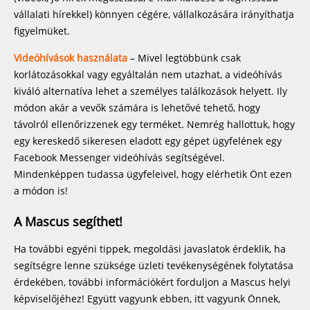
vállalati hírekkel) könnyen cégére, vállalkozására irányíthatja
figyelmüket.
Videóhívások használata
– Mivel legtöbbünk csak
korlátozásokkal vagy egyáltalán nem utazhat, a videóhívás
kiváló alternatíva lehet a személyes találkozások helyett. Ily
módon akár a vevők számára is lehetővé tehető, hogy
távolról ellenőrizzenek egy terméket. Nemrég hallottuk, hogy
egy kereskedő sikeresen eladott egy gépet ügyfelének egy
Facebook Messenger videóhívás segítségével.
Mindenképpen tudassa ügyfeleivel, hogy elérhetik Önt ezen
a módon is!
A Mascus segíthet!
Ha további egyéni tippek, megoldási javaslatok érdeklik, ha
segítségre lenne szüksége üzleti tevékenységének folytatása
érdekében, további információkért forduljon a Mascus helyi
képviselőjéhez! Együtt vagyunk ebben, itt vagyunk Önnek,