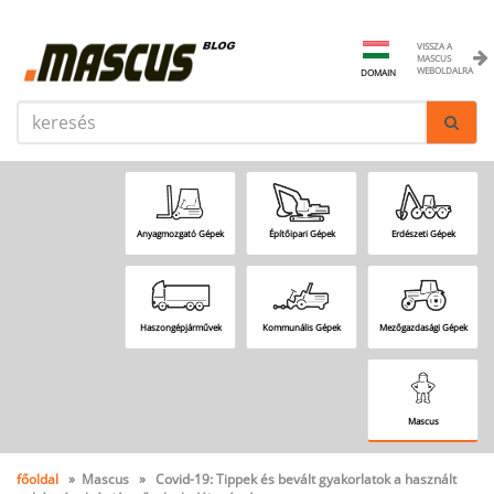
VISSZA A
MASCUS
WEBOLDALRA
DOMAIN
Anyagmozgató Gépek
Építőipari Gépek
Erdészeti Gépek
Haszongépjárművek
Kommunális Gépek
Mezőgazdasági Gépek
Mascus
főoldal
» Mascus » Covid-19: Tippek és bevált gyakorlatok a használt