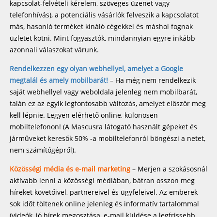
kapcsolat-felvételi kérelem, szöveges üzenet vagy
telefonhívás), a potenciális vásárlók felveszik a kapcsolatot
más, hasonló terméket kínáló cégekkel és máshol fognak
üzletet kötni. Mint fogyasztók, mindannyian egyre inkább
azonnali válaszokat várunk.
Rendelkezzen egy olyan webhellyel, amelyet a Google
megtalál és amely mobilbarát!
– Ha még nem rendelkezik
saját webhellyel vagy weboldala jelenleg nem mobilbarát,
talán ez az egyik legfontosabb változás, amelyet először meg
kell lépnie. Legyen elérhető online, különösen
mobiltelefonon! (A Mascusra látogató használt gépeket és
járműveket keresők 50% -a mobiltelefonról böngészi a netet,
nem számítógépről).
Közösségi média és e-mail marketing
– Merjen a szokásosnál
aktívabb lenni a közösségi médiában, bátran osszon meg
híreket követőivel, partnereivel és ügyfeleivel. Az emberek
sok időt töltenek online jelenleg és informatív tartalommal
(videók, jó hírek megosztása, e-mail küldése a legfrissebb