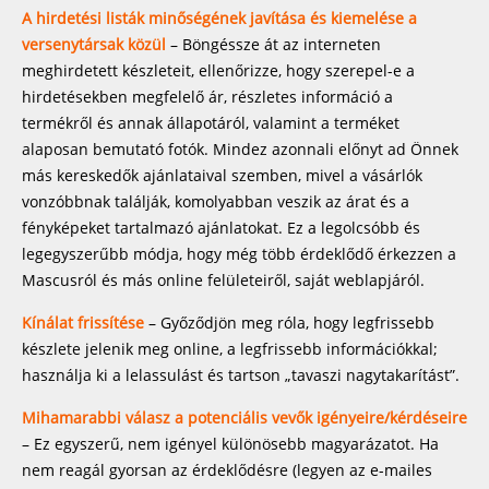
A hirdetési listák minőségének javítása és kiemelése a
versenytársak közül
– Böngéssze át az interneten
meghirdetett készleteit, ellenőrizze, hogy szerepel-e a
hirdetésekben megfelelő ár, részletes információ a
termékről és annak állapotáról, valamint a terméket
alaposan bemutató fotók. Mindez azonnali előnyt ad Önnek
más kereskedők ajánlataival szemben, mivel a vásárlók
vonzóbbnak találják, komolyabban veszik az árat és a
fényképeket tartalmazó ajánlatokat. Ez a legolcsóbb és
legegyszerűbb módja, hogy még több érdeklődő érkezzen a
Mascusról és más online felületeiről, saját weblapjáról.
Kínálat frissítése
– Győződjön meg róla, hogy legfrissebb
készlete jelenik meg online, a legfrissebb információkkal;
használja ki a lelassulást és tartson „tavaszi nagytakarítást”.
Mihamarabbi válasz a potenciális vevők igényeire/kérdéseire
– Ez egyszerű, nem igényel különösebb magyarázatot. Ha
nem reagál gyorsan az érdeklődésre (legyen az e-mailes