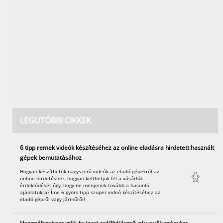
LEGUTÓBBI CIKKEK
6 tipp remek videók készítéséhez az online eladásra hirdetett használt
gépek bemutatásához
Hogyan készíthetők nagyszerű videók az eladó gépekről az
online hirdetéshez, hogyan kelthetjük fel a vásárlók
érdeklődését úgy, hogy ne menjenek tovább a hasonló
ajánlatokra? Íme 6 gyors tipp szuper videó készítéséhez az
eladó gépről vagy járműről!