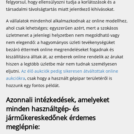
felgyorsul, hogy ellensúlyozni tudja a korlátozások és a
társadalmi távolságtartás miatt jelentkező kihívásokat.
A vállalatok mindenhol alkalmazkodnak az online modellhez,
ahol csak lehetséges; egyszerűen azért, mert a szokásos
üzletmenet a jelenlegi helyzetben nem megoldható vagy
nem elegendő: a hagyományos üzleti tevékenységüket
bezáró éttermek online megrendeléseket fogadnak és
kiszállításra álltak át, az emberek online rendelik az árukat
hiszen a legtöbb üzletbe már nem tudnak személyesen
eljutni.
Az élő aukciók pedig sikeresen átváltottak online
aukciókra
, csak hogy a használt gépipar területéről is
hozzunk egy fontos példát.
Azonnali intézkedések, amelyeket
minden használtgép- és
járműkereskedőnek érdemes
meglépnie: