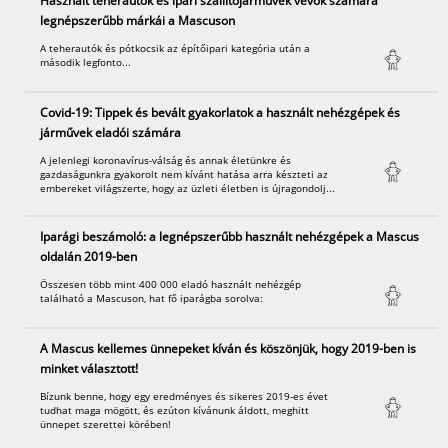
Használt teherautók és ipari szállítójárművek vevők számára
legnépszerűbb márkái a Mascuson
A teherautók és pótkocsik az építőipari kategória után a
második legfonto...
Covid-19: Tippek és bevált gyakorlatok a használt nehézgépek és
járművek eladói számára
A jelenlegi koronavírus-válság és annak életünkre és
gazdaságunkra gyakorolt nem kívánt hatása arra készteti az
embereket világszerte, hogy az üzleti életben is újragondolj...
Iparági beszámoló: a legnépszerűbb használt nehézgépek a Mascus
oldalán 2019-ben
Összesen több mint 400 000 eladó használt nehézgép
található a Mascuson, hat fő iparágba sorolva:
A Mascus kellemes ünnepeket kíván és köszönjük, hogy 2019-ben is
minket választott!
Bízunk benne, hogy egy eredményes és sikeres 2019-es évet
tudhat maga mögött, és ezúton kívánunk áldott, meghitt
ünnepet szerettei körében!